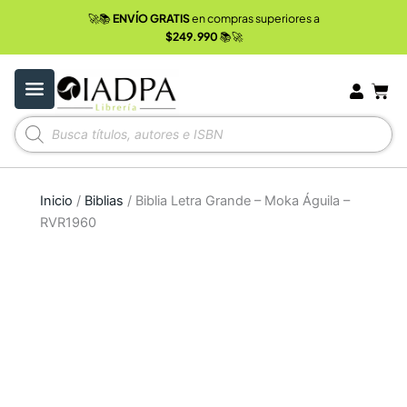
Ir
🚀📚
ENVÍO GRATIS
en compras superiores a
al
$249.990
📚🚀
contenido
Carr
Búsqueda
de
productos
Inicio
/
Biblias
/ Biblia Letra Grande – Moka Águila –
RVR1960