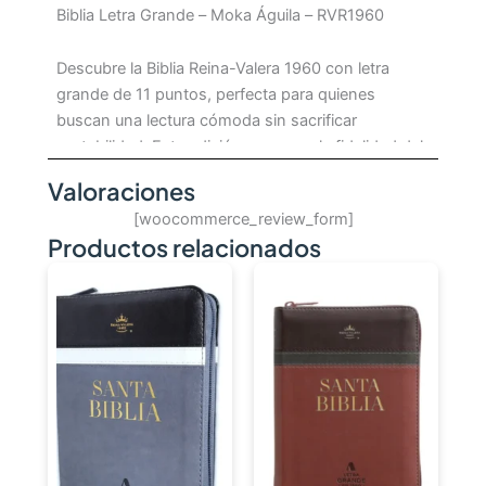
Biblia Letra Grande – Moka Águila – RVR1960
Descubre la Biblia Reina-Valera 1960 con letra
grande de 11 puntos, perfecta para quienes
buscan una lectura cómoda sin sacrificar
portabilidad. Esta edición conserva la fidelidad del
texto original gracias a su traducción de
Valoraciones
equivalencia formal, respetando el estilo y la
[woocommerce_review_form]
cadencia de Reina, sin alterar el mensaje bíblico.
Productos relacionados
Aceptada ampliamente por iglesias en
Latinoamérica y España, es una herramienta
esencial para el crecimiento espiritual y el estudio
profundo de la Palabra.
CONTENIDO
Palabras de Jesús en rojo para fácil
identificación