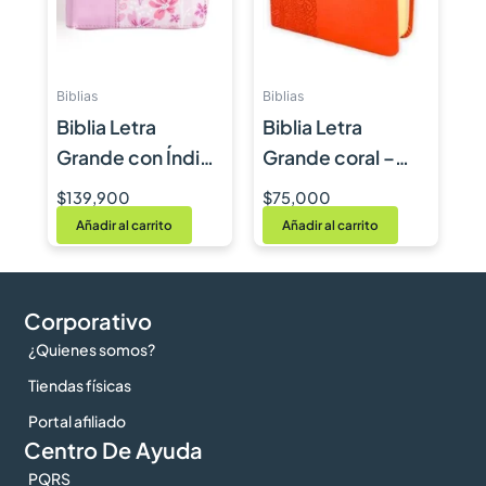
Atesora la palabra de Dios en tu corazón y
compártela a otros con esta Biblia a un precio
asequible.
Biblias
Biblias
Biblia Letra
Biblia Letra
Grande con Índice
Grande coral –
y Cierre – Rosa
RVR1960
$
139,900
$
75,000
Floral – RVR1960
Añadir al carrito
Añadir al carrito
Corporativo
¿Quienes somos?
Tiendas físicas
Portal afiliado
Centro De Ayuda
PQRS