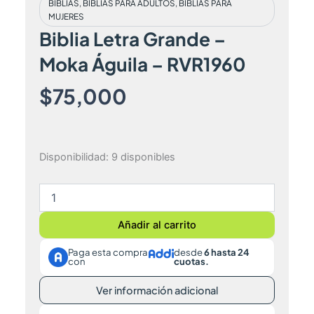
BIBLIAS
,
BIBLIAS PARA ADULTOS
,
BIBLIAS PARA
MUJERES
Biblia Letra Grande –
Moka Águila – RVR1960
$
75,000
Biblia
Disponibilidad:
9 disponibles
Letra
Grande
–
Moka
Añadir al carrito
Águila
–
Paga esta compra
desde
6 hasta 24
RVR1960
con
cuotas.
cantidad
Ver información adicional