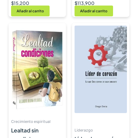
practicarla y
$
15,200
$
113,900
enseñarla TOMO 1
Añadir al carrito
Añadir al carrito
Crecimiento espiritual
Lealtad sin
Liderazgo