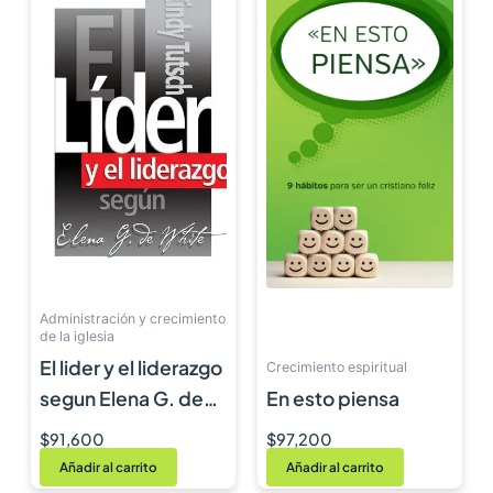
Administración y crecimiento
de la iglesia
El lider y el liderazgo
Crecimiento espiritual
segun Elena G. de
En esto piensa
White
$
91,600
$
97,200
Añadir al carrito
Añadir al carrito