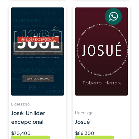
Liderazgo
José: Un lider
Liderazgo
excepcional
Josué
$
70,400
$
86,300