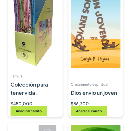
Familia
Colección para
Crecimiento espiritual
tener vida
Dios envio un joven
abundante
$
480,000
$
86,300
Añadir al carrito
Añadir al carrito