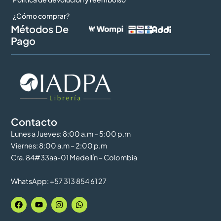
¿Cómo comprar?
Métodos De
Pago
Contacto
Lunes a Jueves: 8:00 a.m – 5:00 p.m
Viernes: 8:00 a.m – 2:00 p.m
Cra. 84#33aa-01 Medellín – Colombia
WhatsApp: +57 313 854 61 27
F
Y
I
W
a
o
n
h
c
u
s
a