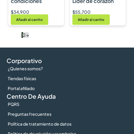
condiciones
Líder de corazón
$
34,900
$
55,700
Añadir al carrito
Añadir al carrito
1
2
→
Corporativo
¿Quienes somos?
Tiendas físicas
Portal afiliado
Centro De Ayuda
PQRS
Preguntas frecuentes
Política de tratamiento de datos
Politica de devolución y reembolso