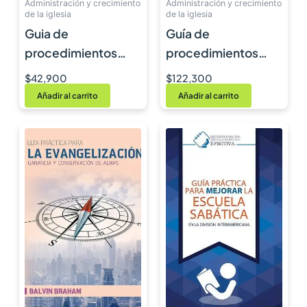
Administración y crecimiento
Administración y crecimiento
de la iglesia
de la iglesia
Guia de
Guía de
procedimientos
procedimientos
para diáconos y
para pastores
$
42,900
$
122,300
diaconisas
Añadir al carrito
Añadir al carrito