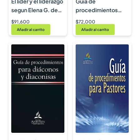
El lider y el liderazgo
Guía de
segun Elena G. de
procedimientos
White
para ancianos
$
91,600
$
72,000
Añadir al carrito
Añadir al carrito