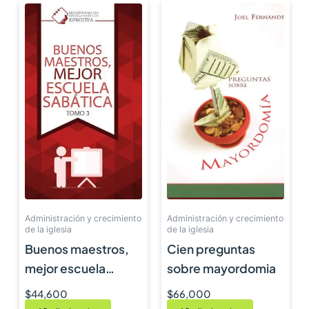
Administración y crecimiento
Administración y crecimiento
de la iglesia
de la iglesia
Buenos maestros,
Cien preguntas
mejor escuela
sobre mayordomia
sabática – tomo 3
$
44,600
$
66,000