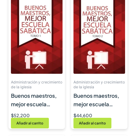
Administración y crecimiento
Administración y crecimiento
de la iglesia
de la iglesia
Buenos maestros,
Buenos maestros,
mejor escuela
mejor escuela
sabática – tomo 1
sabática – tomo 2
$
52,200
$
44,600
Añadir al carrito
Añadir al carrito