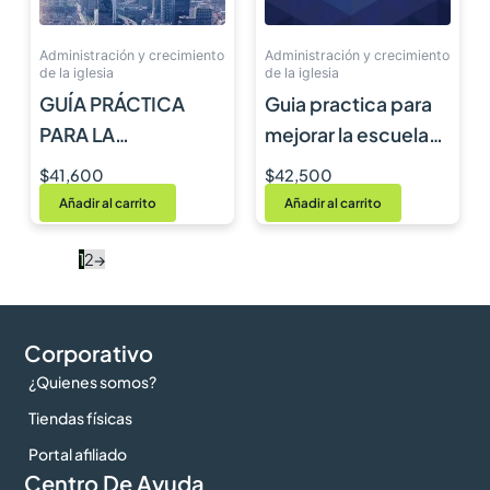
Administración y crecimiento
Administración y crecimiento
de la iglesia
de la iglesia
GUÍA PRÁCTICA
Guia practica para
PARA LA
mejorar la escuela
EVANGELIZACIÓN
sabatica
$
41,600
$
42,500
Añadir al carrito
Añadir al carrito
1
2
→
Corporativo
¿Quienes somos?
Tiendas físicas
Portal afiliado
Centro De Ayuda