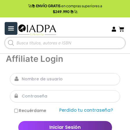
Ir
🚀📚
ENVÍO GRATIS
en compras superiores a
al
$249.990
📚🚀
contenido
Carr
Búsqueda
de
productos
Affiliate Login
Perdido tu contraseña?
Recuérdame