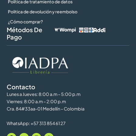
Política de tratamiento de datos
Politica de devolución y reembolso
¿Cómo comprar?
Métodos De
Pago
Contacto
Lunes a Jueves: 8:00 a.m – 5:00 p.m
Viernes: 8:00 a.m – 2:00 p.m
Cra. 84#33aa-01 Medellín – Colombia
WhatsApp: +57 313 854 61 27
F
Y
I
W