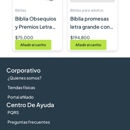
Biblias
Biblias para adultos
Biblia Obsequios
Biblia promesas
y Premios Letra
letra grande con
Grande RVR1960
himnario
$
75,000
$
194,800
Añadir al carrito
Añadir al carrito
Corporativo
¿Quienes somos?
Tiendas físicas
Portal afiliado
Centro De Ayuda
PQRS
Preguntas frecuentes