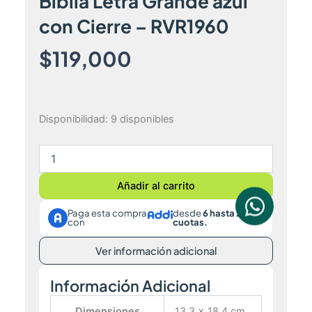
Biblia Letra Grande azul
con Cierre – RVR1960
$
119,000
Biblia
Disponibilidad:
9 disponibles
Letra
Grande
azul
con
Añadir al carrito
Cierre
–
Paga esta compra
desde
6 hasta 24
RVR1960
con
cuotas.
cantidad
Ver información adicional
Información Adicional
Dimensiones
13.3 × 18.4 cm