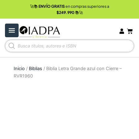
Ir
🚀📚
ENVÍO GRATIS
en compras superiores a
al
$249.990
📚🚀
contenido
Carr
Búsqueda
de
productos
Inicio
/
Biblias
/ Biblia Letra Grande azul con Cierre –
RVR1960