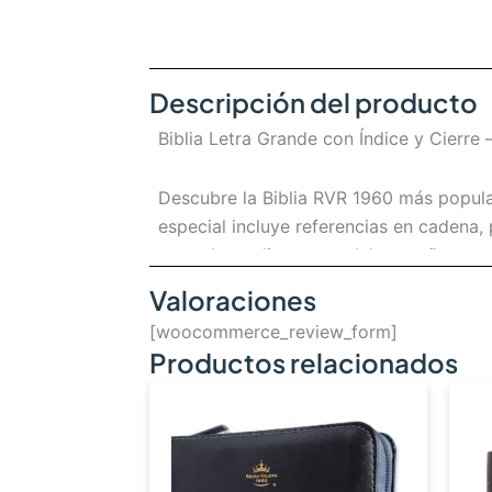
Descripción del producto
Biblia Letra Grande con Índice y Cierre 
Descubre la Biblia RVR 1960 más popula
especial incluye referencias en cadena, 
para el estudio personal, la enseñanza y 
Valoraciones
Con un tipo de letra exclusivo de Bibli
[woocommerce_review_form]
permite llevarla a todas partes, mientr
Productos relacionados
nuevos creyentes y cualquier persona q
CONTENIDO
Referencias en cadena y concord