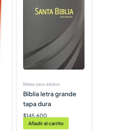
arte y equiparte en tu caminar
Biblias para adultos
Biblia letra grande
tapa dura
$
145,600
Añadir al carrito