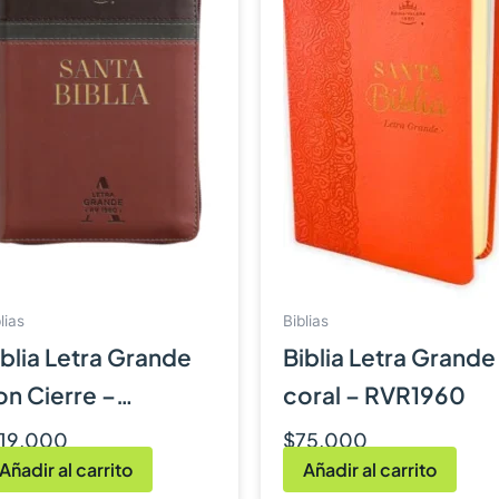
libro
ar con Dios
órala en tu corazón con esta edición diseñada para inspir
lias
Biblias
iblia Letra Grande
Biblia Letra Grande
on Cierre –
coral – RVR1960
VR1960
119,000
$
75,000
Añadir al carrito
Añadir al carrito