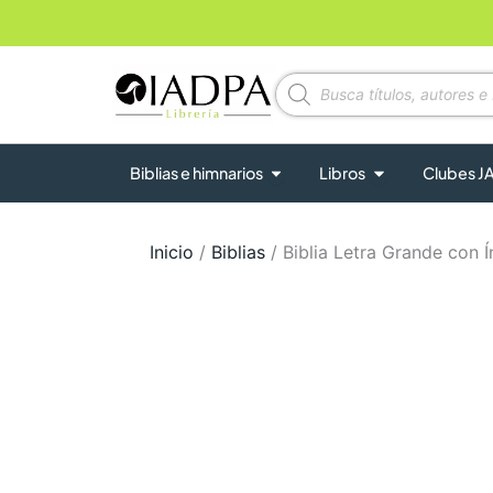
Ir
al
contenido
Búsqueda
de
productos
Abrir Biblias e himnarios
Abrir Libros
Biblias e himnarios
Libros
Clubes J
Inicio
/
Biblias
/ Biblia Letra Grande con Í