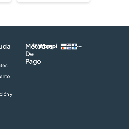
yuda
Métodos
De
Pago
ntes
iento
ción y