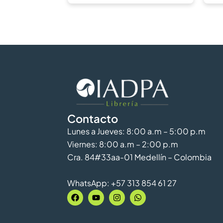
Contacto
Lunes a Jueves: 8:00 a.m – 5:00 p.m
Viernes: 8:00 a.m – 2:00 p.m
Cra. 84#33aa-01 Medellín – Colombia
WhatsApp: +57 313 854 61 27
F
Y
I
W
a
o
n
h
c
u
s
a
e
t
t
t