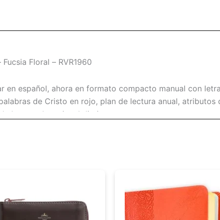
– Fucsia Floral – RVR1960
r en español, ahora en formato compacto manual con letra 
palabras de Cristo en rojo, plan de lectura anual, atributo
la lectura devocional diaria.
as Holman, esta Biblia ofrece una experiencia de lectura có
as que sus ayudas temáticas enriquecen tu comprensión de la
ue desee profundizar en la Reina Valera 1960, la versión 
ancia temática