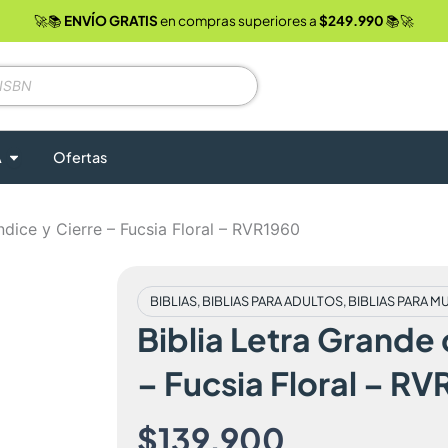
🚀📚
ENVÍO GRATIS
en compras superiores a
$249.990
📚🚀
Abrir Clubes JA
A
Ofertas
ndice y Cierre – Fucsia Floral – RVR1960
BIBLIAS
,
BIBLIAS PARA ADULTOS
,
BIBLIAS PARA M
Biblia Letra Grande 
– Fucsia Floral – R
$
139,900